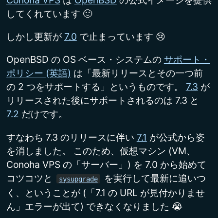
Conoha VPS
は
OpenBSD
の公式イメージを提供
してくれています 🙂
しかし更新が
7.0
で止まっています 😢
OpenBSD の OS ベース・システムの
サポート・
ポリシー (英語)
は「最新リリースとその一つ前
の 2 つをサポートする」というものです。
7.3
が
リリースされた後にサポートされるのは 7.3 と
7.2
だけです。
すなわち 7.3 のリリースに伴い
7.1
が公式から姿
を消しました。 このため、仮想マシン (VM、
Conoha VPS の「サーバー」) を 7.0 から始めて
コツコツと
を実行して最新に追いつ
sysupgrade
く、ということが (「7.1 の URL が見付かりませ
ん」エラーが出て) できなくなりました 😭