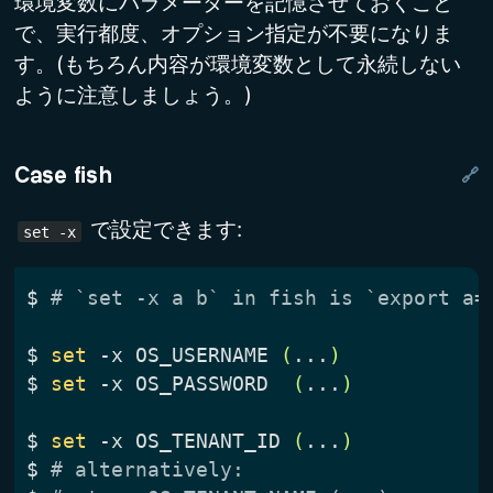
環境変数にパラメーターを記憶させておくこと
で、実行都度、オプション指定が不要になりま
す。(もちろん内容が環境変数として永続しない
ように注意しましょう。)
Case fish
で設定できます:
set -x
$
# `set -x a b` in fish is `export a=
$
set
 -x OS_USERNAME 
(
...
)
$
set
 -x OS_PASSWORD  
(
...
)
$
set
 -x OS_TENANT_ID 
(
...
)
$
# alternatively: