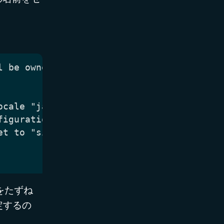
をたずね
定するの