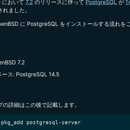
D
において
7.2
のリリースに伴って
PostgreSQL
が
1
されました。
penBSD に PostgreSQL をインストールする流れ
enBSD 7.2
ス: PostgreSQL 14.5
プの詳細はこの後で記載します。