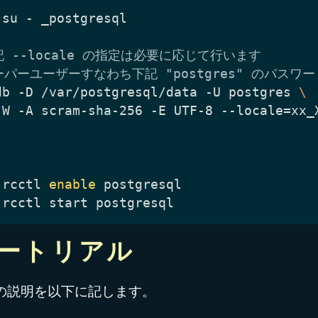
記 --locale の指定は必要に応じて行います
ーパーユーザーすなわち下記 "postgres" のパスワ
db -D /var/postgresql/data -U postgres 
 rcctl 
enable
ートリアル
の説明を以下に記します。