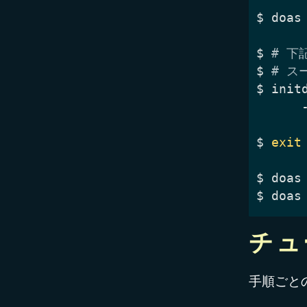
$
$
# 下
$
# ス
$
 init
$
exit
$
 doas
$
チュ
手順ごと