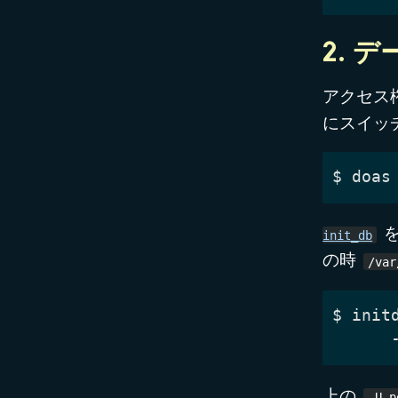
2. 
アクセス
にスイッ
$
を
init_db
の時
/var
$
 init
上の
-U p