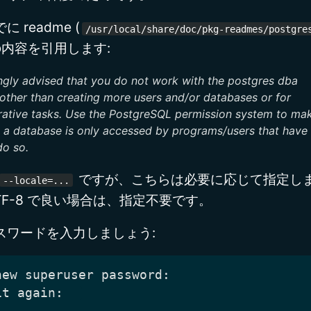
 readme (
/usr/local/share/doc/pkg-readmes/postgre
 の内容を引用します:
rongly advised that you do not work with the postgres dba
other than creating more users and/or databases or for
rative tasks. Use the PostgreSQL permission system to ma
t a database is only accessed by programs/users that have
do so.
ですが、こちらは必要に応じて指定し
--locale=...
.UTF-8 で良い場合は、指定不要です。
スワードを入力しましょう: