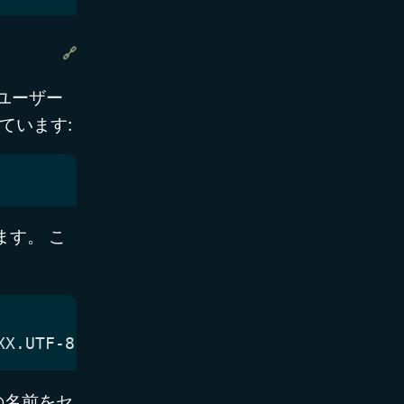
ユーザー
ています:
す。 こ
の名前をセ