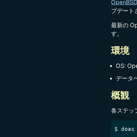
OpenBS
プデート
最新の O
す。
環境
OS: Op
データベー
概観
各ステッ
$